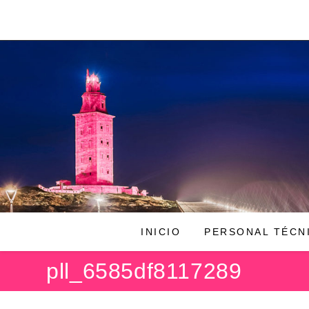
Ir
al
contenido
INICIO
PERSONAL TÉCN
pll_6585df8117289