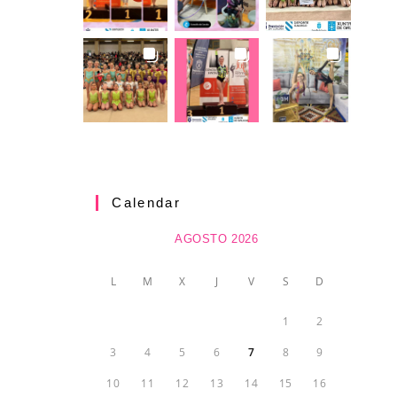
Calendar
AGOSTO 2026
L
M
X
J
V
S
D
1
2
3
4
5
6
7
8
9
10
11
12
13
14
15
16