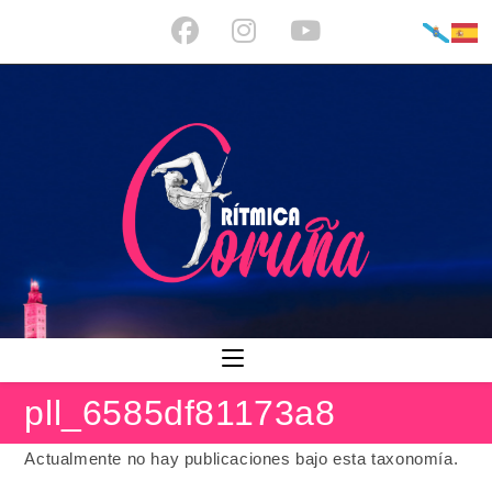
Ir
al
contenido
pll_6585df81173a8
Actualmente no hay publicaciones bajo esta taxonomía.