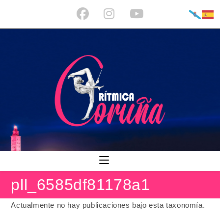
Ir
al
contenido
pll_6585df81178a1
Actualmente no hay publicaciones bajo esta taxonomía.