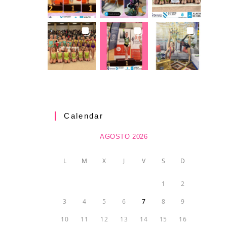
Calendar
AGOSTO 2026
L
M
X
J
V
S
D
1
2
3
4
5
6
7
8
9
10
11
12
13
14
15
16