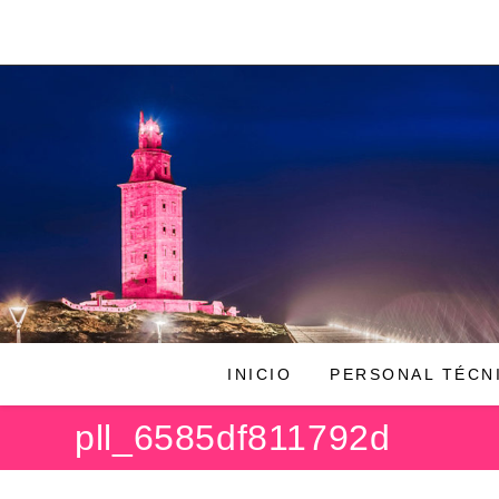
Ir
al
contenido
INICIO
PERSONAL TÉCN
pll_6585df811792d