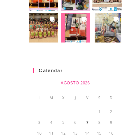
Calendar
AGOSTO 2026
L
M
X
J
V
S
D
1
2
3
4
5
6
7
8
9
10
11
12
13
14
15
16