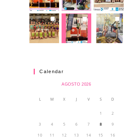
Calendar
AGOSTO 2026
L
M
X
J
V
S
D
1
2
3
4
5
6
7
8
9
10
11
12
13
14
15
16