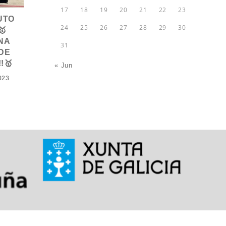
17
18
19
20
21
22
23
UTO
24
25
26
27
28
29
30
🥇
NA
31
DE
!🥇
« Jun
023