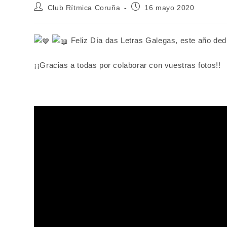
Autor
Publicación
Club Rítmica Coruña
16 mayo 2020
de
de
la
la
entrada:
entrada:
Feliz Día das Letras Galegas, este año ded
¡¡Gracias a todas por colaborar con vuestras fotos!!