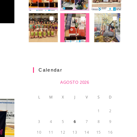
Calendar
AGOSTO 2026
L
M
X
J
V
S
D
1
2
3
4
5
6
7
8
9
10
11
12
13
14
15
16