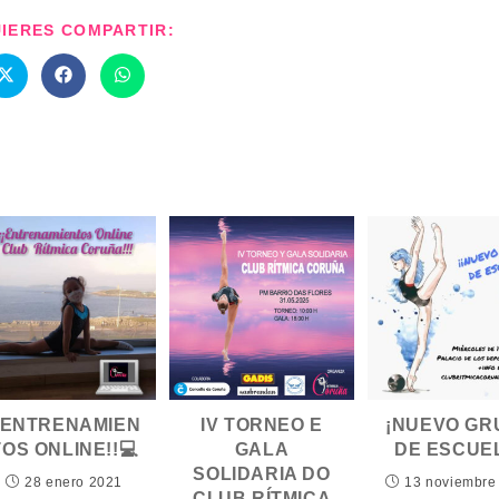
COMPARTIR
UIERES COMPARTIR:
ESTE
CONTENIDO
Se
Se
Se
abre
abre
abre
en
en
en
una
una
una
nueva
nueva
nueva
ventana
ventana
ventana
¡ENTRENAMIEN
IV TORNEO E
¡NUEVO GR
TOS ONLINE!!💻
GALA
DE ESCUE
SOLIDARIA DO
28 enero 2021
13 noviembre
CLUB RÍTMICA