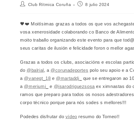
Autor
Publicación
Club Rítmica Coruña
8 julio 2024
de
de
la
la
entrada:
entrada:
🖤❤️ Moitísimas grazas a todos os que vos achegaste
vosa xenerosidade colaborando co Banco de Alimento
moito traballo organizando este evento para que tod@
seus caritas de ilusión e felicidade foron o mellor ag
Grazas a todos os clubs, asociacións e escolas parti
do
@balrial
, a
@corunadeportes
polo seu apoio e a C
a
@vanegt_18
e
@martaddj_
que se entregaron ao 1
a
@meriumi_
e
@isarodriguezsosa
ex ximnastas do c
ramos que preparo para todos os nosos adestradore
corpo técnico porque para nós sodes s mellores!!!
Podedes disfrutar do
vídeo
resumo do Torneo!!