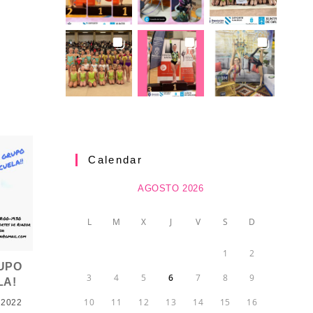
Calendar
AGOSTO 2026
L
M
X
J
V
S
D
1
2
UPO
3
4
5
6
7
8
9
LA!
10
11
12
13
14
15
16
 2022