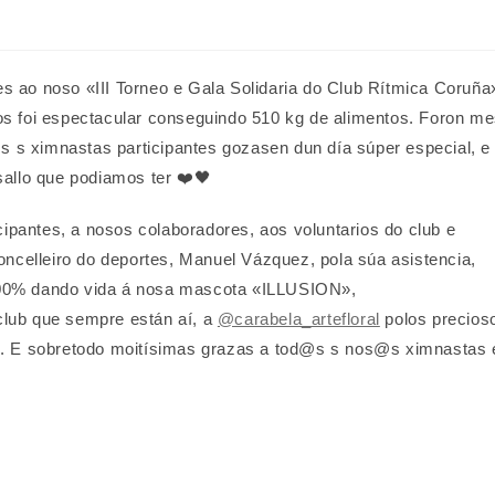
s ao noso «III Torneo e Gala Solidaria do Club Rítmica Coruña
s foi espectacular conseguindo 510 kg de alimentos. Foron m
s s ximnastas participantes gozasen dun día súper especial, e
asallo que podiamos ter ❤️🖤
cipantes, a nosos colaboradores, aos voluntarios do club e
oncelleiro do deportes, Manuel Vázquez, pola súa asistencia,
00% dando vida á nosa mascota «ILLUSION»,
lub que sempre están aí, a
@carabela_artefloral
polos precios
s. E sobretodo moitísimas grazas a tod@s s nos@s ximnastas 